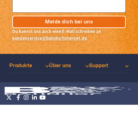
Melde dich bei uns
Du kannst uns auch eine E-Mail schreiben an
kundenservice@bahnhofinternet.de
.
Produkte
Über uns
Support