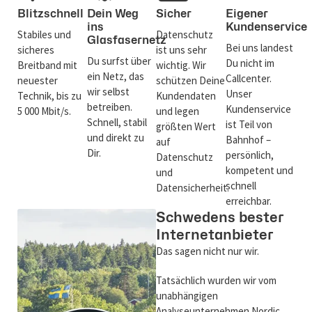
Blitzschnell
Dein Weg
Sicher
Eigener
ins
Kundenservice
Stabiles und
Datenschutz
Glasfasernetz
Bei uns landest
sicheres
ist uns sehr
Du surfst über
Du nicht im
Breitband mit
wichtig. Wir
ein Netz, das
Callcenter.
neuester
schützen Deine
wir selbst
Unser
Technik, bis zu
Kundendaten
betreiben.
Kundenservice
5 000 Mbit/s.
und legen
Schnell, stabil
ist Teil von
größten Wert
und direkt zu
Bahnhof –
auf
Dir.
persönlich,
Datenschutz
kompetent und
und
schnell
Datensicherheit.
erreichbar.
Schwedens bester
Internetanbieter
Das sagen nicht nur wir.
Tatsächlich wurden wir vom
unabhängigen
Analyseunternehmen Nordic