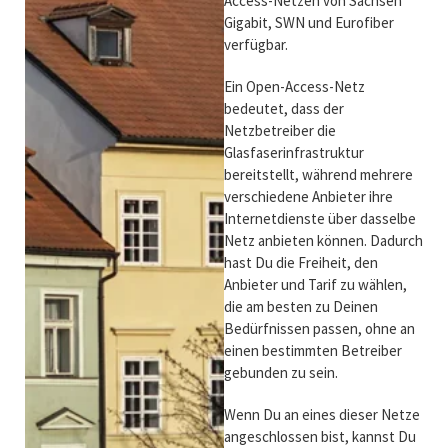
Access-Netzen von Sachsen
Gigabit, SWN und Eurofiber
verfügbar.
Ein Open-Access-Netz
bedeutet, dass der
Netzbetreiber die
Glasfaserinfrastruktur
bereitstellt, während mehrere
verschiedene Anbieter ihre
Internetdienste über dasselbe
Netz anbieten können. Dadurch
hast Du die Freiheit, den
Anbieter und Tarif zu wählen,
die am besten zu Deinen
Bedürfnissen passen, ohne an
einen bestimmten Betreiber
gebunden zu sein.
Wenn Du an eines dieser Netze
angeschlossen bist, kannst Du